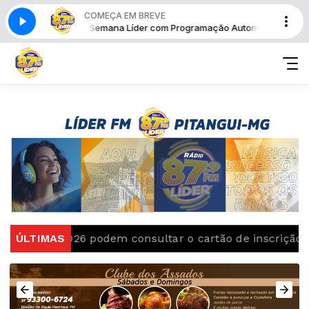
COMEÇA EM BREVE
Fim de Semana Líder com Programação Automática
Fim
a 2026 podem consultar o cartão de inscrição
ÚLTIMAS
Retira