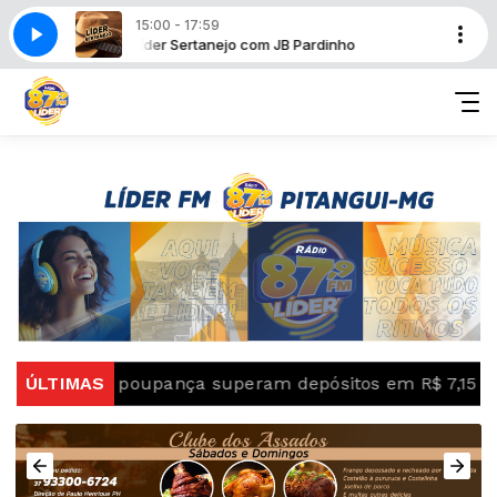
15:00 - 17:59
dinho
Líder Sertanejo com JB Pardinho
as da poupança superam depósitos em R$ 7,15 bilhões e
ÚLTIMAS