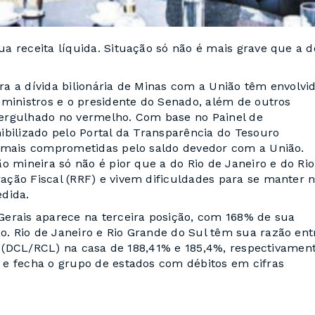
a receita líquida. Situação só não é mais grave que a d
a a dívida bilionária de Minas com a União têm envolvi
 ministros e o presidente do Senado, além de outros
ergulhado no vermelho. Com base no Painel de
ibilizado pelo Portal da Transparência do Tesouro
s mais comprometidas pelo saldo devedor com a União.
o mineira só não é pior que a do Rio de Janeiro e do Rio
ção Fiscal (RRF) e vivem dificuldades para se manter 
dida.
Gerais aparece na terceira posição, com 168% de sua
. Rio de Janeiro e Rio Grande do Sul têm sua razão ent
da (DCL/RCL) na casa de 188,41% e 185,4%, respectivament
 e fecha o grupo de estados com débitos em cifras