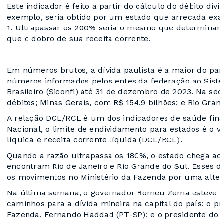
Este indicador é feito a partir do cálculo do débito di
exemplo, seria obtido por um estado que arrecada ex
1. Ultrapassar os 200% seria o mesmo que determinar
que o dobro de sua receita corrente.
Em números brutos, a dívida paulista é a maior do paí
números informados pelos entes da federação ao Sist
Brasileiro (Siconfi) até 31 de dezembro de 2023. Na s
débitos; Minas Gerais, com R$ 154,9 bilhões; e Rio Gra
A relação DCL/RCL é um dos indicadores de saúde fi
Nacional, o limite de endividamento para estados é o 
líquida e receita corrente líquida (DCL/RCL).
Quando a razão ultrapassa os 180%, o estado chega ao
encontram Rio de Janeiro e Rio Grande do Sul. Esses
os movimentos no Ministério da Fazenda por uma alte
Na última semana, o governador Romeu Zema esteve em
caminhos para a dívida mineira na capital do país: o p
Fazenda, Fernando Haddad (PT-SP); e o presidente do