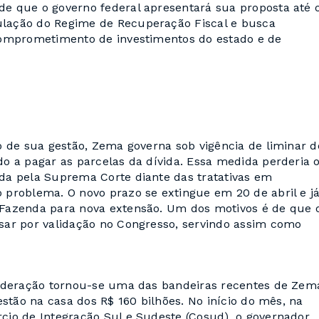
e que o governo federal apresentará sua proposta até 
lação do Regime de Recuperação Fiscal e busca
comprometimento de investimentos do estado e de
o de sua gestão, Zema governa sob vigência de liminar d
o a pagar as parcelas da dívida. Essa medida perderia 
da pela Suprema Corte diante das tratativas em
problema. O novo prazo se extingue em 20 de abril e j
 Fazenda para nova extensão. Um dos motivos é de que 
sar por validação no Congresso, servindo assim como
federação tornou-se uma das bandeiras recentes de Zem
stão na casa dos R$ 160 bilhões. No início do mês, na
cio de Integração Sul e Sudeste (Cosud), o governador