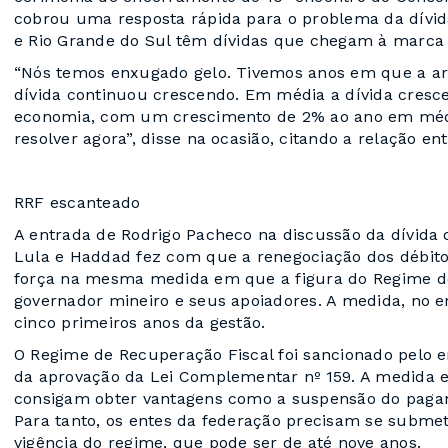
cobrou uma resposta rápida para o problema da dívida
e Rio Grande do Sul têm dívidas que chegam à marca 
“Nós temos enxugado gelo. Tivemos anos em que a a
dívida continuou crescendo. Em média a dívida cresc
economia, com um crescimento de 2% ao ano em médi
resolver agora”, disse na ocasião, citando a relação ent
RRF escanteado
A entrada de Rodrigo Pacheco na discussão da dívida 
Lula e Haddad fez com que a renegociação dos débito
força na mesma medida em que a figura do Regime d
governador mineiro e seus apoiadores. A medida, no en
cinco primeiros anos da gestão.
O Regime de Recuperação Fiscal foi sancionado pelo 
da aprovação da Lei Complementar nº 159. A medida 
consigam obter vantagens como a suspensão do pagame
Para tanto, os entes da federação precisam se subme
vigência do regime, que pode ser de até nove anos.