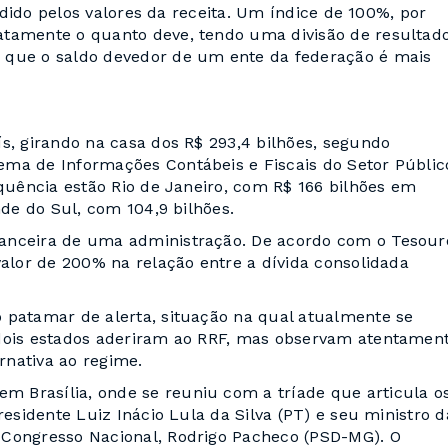
vidido pelos valores da receita. Um índice de 100%, por
atamente o quanto deve, tendo uma divisão de resultad
 que o saldo devedor de um ente da federação é mais
s, girando na casa dos R$ 293,4 bilhões, segundo
ema de Informações Contábeis e Fiscais do Setor Públic
equência estão Rio de Janeiro, com R$ 166 bilhões em
nde do Sul, com 104,9 bilhões.
nanceira de uma administração. De acordo com o Tesour
valor de 200% na relação entre a dívida consolidada
 patamar de alerta, situação na qual atualmente se
 dois estados aderiram ao RRF, mas observam atentamen
rnativa ao regime.
 Brasília, onde se reuniu com a tríade que articula o
residente Luiz Inácio Lula da Silva (PT) e seu ministro d
 Congresso Nacional, Rodrigo Pacheco (PSD-MG). O