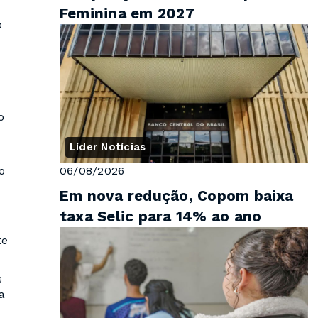
Feminina em 2027
o
o
Líder Notícias
o
06/08/2026
Em nova redução, Copom baixa
taxa Selic para 14% ao ano
te
s
a