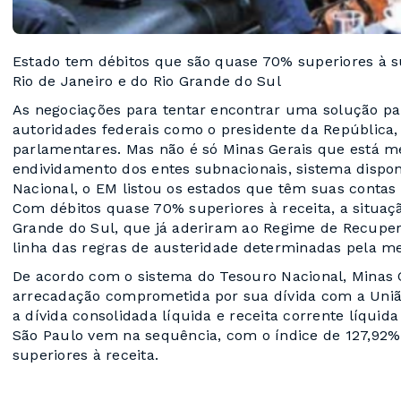
Estado tem débitos que são quase 70% superiores à su
Rio de Janeiro e do Rio Grande do Sul
As negociações para tentar encontrar uma solução par
autoridades federais como o presidente da República,
parlamentares. Mas não é só Minas Gerais que está m
endividamento dos entes subnacionais, sistema dispon
Nacional, o EM listou os estados que têm suas conta
Com débitos quase 70% superiores à receita, a situaçã
Grande do Sul, que já aderiram ao Regime de Recupera
linha das regras de austeridade determinadas pela me
De acordo com o sistema do Tesouro Nacional, Minas 
arrecadação comprometida por sua dívida com a União
a dívida consolidada líquida e receita corrente líqui
São Paulo vem na sequência, com o índice de 127,92%
superiores à receita.