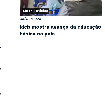
o
Líder Notícias
06/08/2026
Ideb mostra avanço da educação
básica no país
o
o
á
o
a