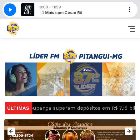
10:00 - 11:59
As 20 Mais com César Bit
da poupança superam depósitos em R$ 7,15 bilhões em j
ÚLTIMAS