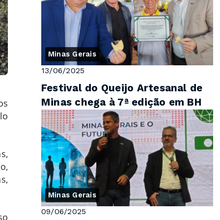
Minas Gerais
13/06/2025
Festival do Queijo Artesanal de
Minas chega à 7ª edição em BH
os
lo
s,
o,
s,
Minas Gerais
09/06/2025
so