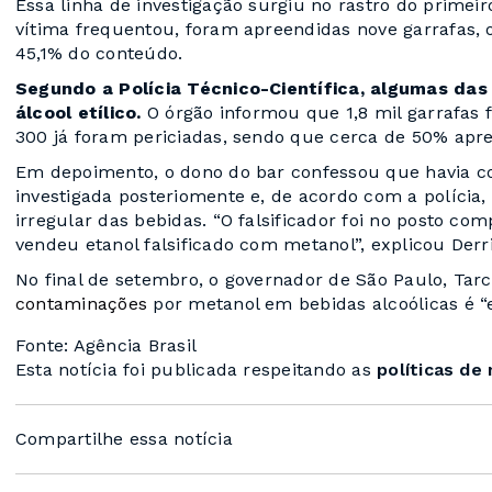
Essa linha de investigação surgiu no rastro do primeir
vítima frequentou, foram apreendidas nove garrafas, 
45,1% do conteúdo.
Segundo a Polícia Técnico-Científica, algumas da
álcool etílico.
O órgão informou que 1,8 mil garrafas 
300 já foram periciadas, sendo que cerca de 50% ap
Em depoimento, o dono do bar confessou que havia co
investigada posteriomente e, de acordo com a polícia,
irregular das bebidas. “O falsificador foi no posto com
vendeu etanol falsificado com metanol”, explicou Derri
No final de setembro, o governador de São Paulo, Tarcí
contaminações
por metanol em bebidas alcoólicas é “e
Fonte: Agência Brasil
Esta notícia foi publicada respeitando as
políticas de
Compartilhe essa notícia