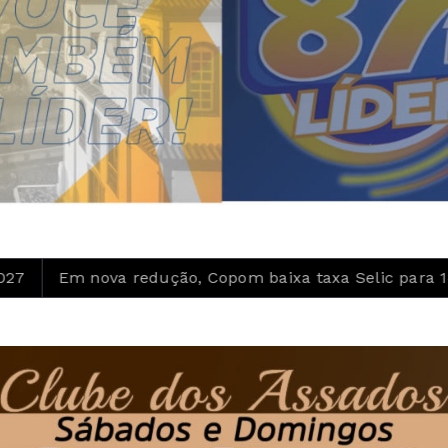
dução, Copom baixa taxa Selic para 14% ao ano
Ide