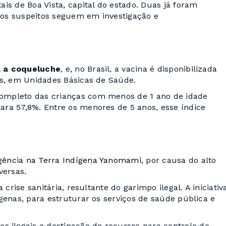
is de Boa Vista, capital do estado. Duas já foram
asos suspeitos seguem em investigação e
a a coqueluche
, e, no Brasil, a vacina é disponibilizada
es, em Unidades Básicas de Saúde.
ompleto das crianças com menos de 1 ano de idade
ra 57,8%. Entre os menores de 5 anos, esse índice
.
gência na Terra Indígena Yanomami
, por causa do alto
versas.
crise sanitária, resultante do garimpo ilegal. A iniciativ
genas, para estruturar os serviços de saúde pública e
ilegais e destinação de recursos para controle do