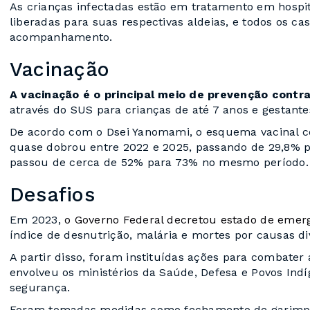
As crianças infectadas estão em tratamento em hospita
liberadas para suas respectivas aldeias, e todos os c
acompanhamento.
Vacinação
A vacinação é o principal meio de prevenção contr
através do SUS para crianças de até 7 anos e gestant
De acordo com o Dsei Yanomami, o esquema vacinal c
quase dobrou entre 2022 e 2025, passando de 29,8% pa
passou de cerca de 52% para 73% no mesmo período
Desafios
Em 2023,
o Governo Federal decretou estado de emer
índice de desnutrição, malária e mortes por causas di
A partir disso, foram instituídas ações para combater a 
envolveu os ministérios da Saúde, Defesa e Povos Indí
segurança.
Foram tomadas medidas como fechamento de garimpos 