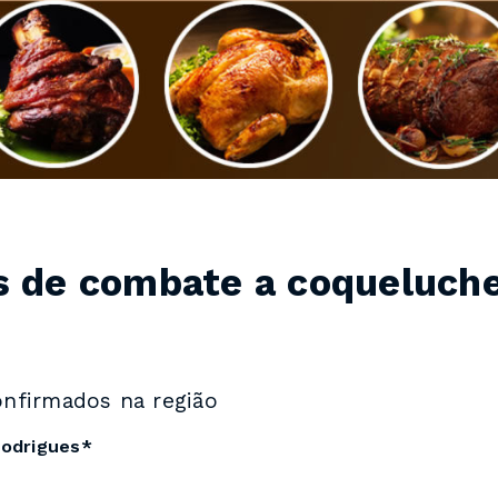
es de combate a coqueluch
onfirmados na região
Rodrigues*
1