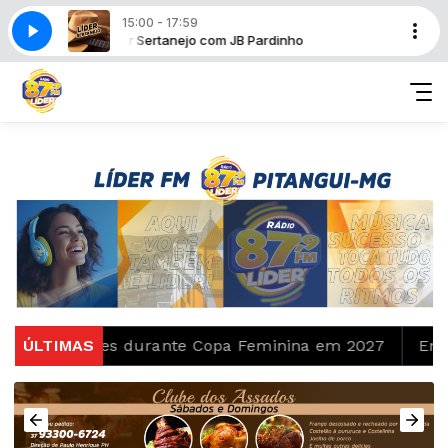
15:00 - 17:59
ho
Líder Sertanejo com JB Pardinho
etições durante Copa Feminina em 2027
ÚLTIMAS
Em nova red