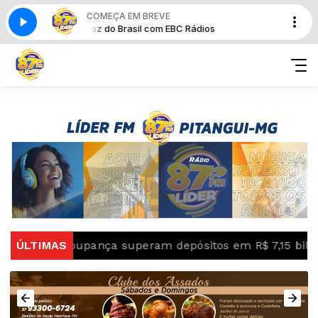
COMEÇA EM BREVE
s
A Voz do Brasil com EBC Rádios
a poupança superam depósitos em R$ 7,15 bilhões em ju
ÚLTIMAS