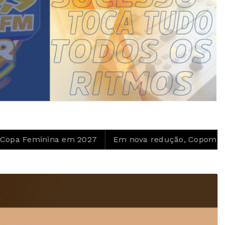
inina em 2027
Em nova redução, Copom baixa taxa Se