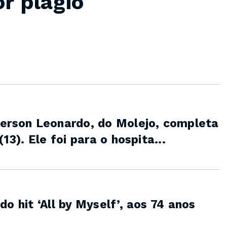
r plágio
derson Leonardo, do Molejo, completa
13). Ele foi para o hospita...
o hit ‘All by Myself’, aos 74 anos