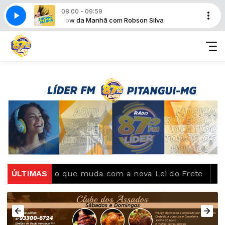
08:00 - 09:59
lva
Show da Manhã com Robson Silva
 o que muda com a nova Lei do Frete
ÚLTIMAS
CBF reforça 