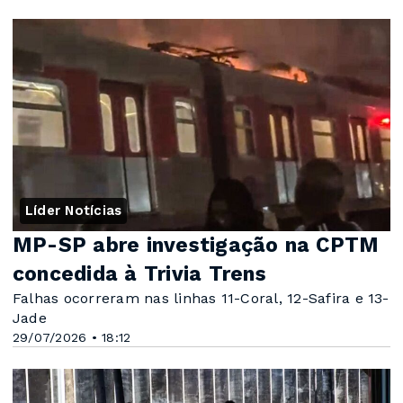
Líder Notícias
MP-SP abre investigação na CPTM
concedida à Trivia Trens
Falhas ocorreram nas linhas 11-Coral, 12-Safira e 13-
Jade
29/07/2026 • 18:12